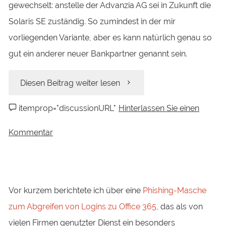
gewechselt: anstelle der Advanzia AG sei in Zukunft die
Solaris SE zuständig. So zumindest in der mir
vorliegenden Variante, aber es kann natürlich genau so
gut ein anderer neuer Bankpartner genannt sein.
„Phishing
Diesen Beitrag weiter lesen
bei
itemprop="discussionURL"
Hinterlassen Sie einen
Gebührenfrei-
Kommentar
Kreditkarten:
„Wechsel
Vor kurzem berichtete ich über eine
Phishing-Masche
des
zum Abgreifen von Logins zu Office 365
, das als von
vielen Firmen genutzter Dienst ein besonders