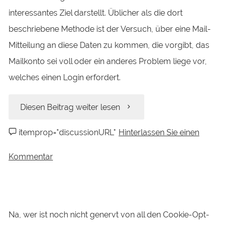
Bankpartners
interessantes Ziel darstellt. Üblicher als die dort
für
beschriebene Methode ist der Versuch, über eine Mail-
Mitteilung an diese Daten zu kommen, die vorgibt, das
Ihre
Mailkonto sei voll oder ein anderes Problem liege vor,
Gebührenfrei-
welches einen Login erfordert.
Karte“
„Wieder
Diesen Beitrag weiter lesen
behauptet“
Office365-
itemprop="discussionURL"
Hinterlassen Sie einen
Phishing:
Kommentar
Die
Mails
Na, wer ist noch nicht genervt von all den Cookie-Opt-