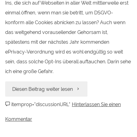
werden
Ins, die sich auf Webseiten in aller Welt mittlerweile erst
einmal öffnen, wenn man sie betritt, um DSGVO-
überzeugender“
konform alle Cookies abnicken zu lassen? Auch wenn
das weitgehend vorauseilender Gehorsam ist,
spätestens mit der nächstes Jahr kommenden
ePrivacy-Verordnung wird es wohl endgültig so weit
sein, dass solche Opt-Ins überall auftauchen. Darin sehe
ich eine große Gefahr.
„Auswirkungen
Diesen Beitrag weiter lesen
allgegenwärtiger
itemprop="discussionURL"
Hinterlassen Sie einen
Cookie-
Kommentar
Opt-