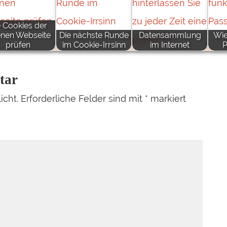
e Cookies der
enen Webseite
Die nächste Runde
Datensammlung
Wie
prüfen
im Cookie-Irrsinn
im Internet
P
tar
icht.
Erforderliche Felder sind mit
*
markiert