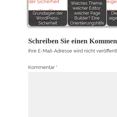
Welches Theme,
welcher Editor,
Grundlagen der
welcher Page
Di
WordPress-
Builder? Eine
eig
Sicherheit
Orientierungshilfe
Schreiben Sie einen Kommen
Ihre E-Mail-Adresse wird nicht veröffentl
Kommentar
*