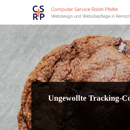
Computer Service Robin Pfeifer
Webdesign und Websitepflege in Remsc
Ungewollte Tracking-Co