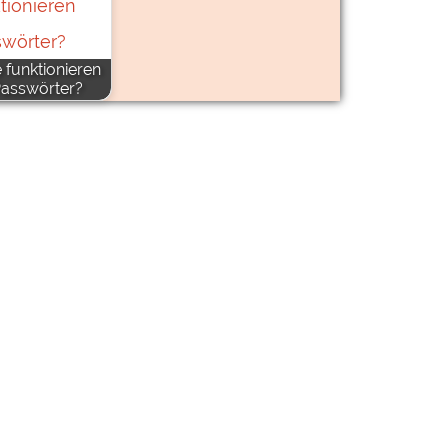
 funktionieren
asswörter?