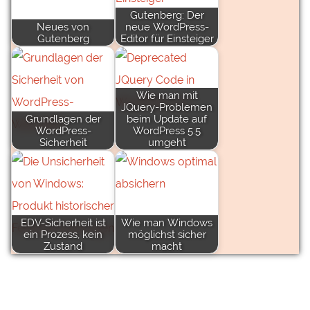
Gutenberg: Der
Neues von
neue WordPress-
Gutenberg
Editor für Einsteiger
Wie man mit
JQuery-Problemen
Grundlagen der
beim Update auf
WordPress-
WordPress 5.5
Sicherheit
umgeht
EDV-Sicherheit ist
Wie man Windows
ein Prozess, kein
möglichst sicher
Zustand
macht