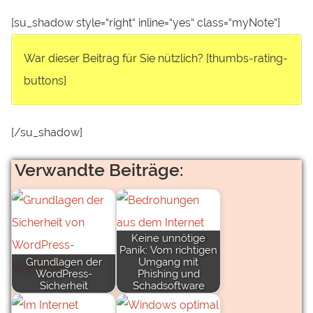
[su_shadow style=“right“ inline=“yes“ class=“myNote“]
War dieser Beitrag für Sie nützlich? [thumbs-rating-
buttons]
[/su_shadow]
Verwandte Beiträge:
Keine unnötige
Panik: Vom richtigen
Grundlagen der
Umgang mit
WordPress-
Phishing und
Sicherheit
Schadsoftware