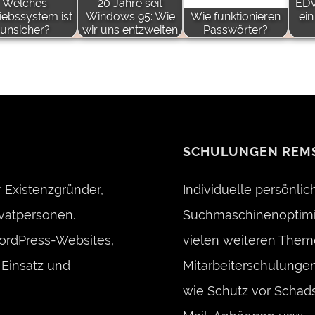
Welches
20 Jahre seit
EDV
iebssystem ist
Windows 95: Wie
Wie funktionieren
ein
unsicher?
wir uns entzweiten
Passwörter?
SCHULUNGEN REM
 Existenzgründer,
Individuelle persönli
vatpersonen.
Suchmaschinenoptimie
ordPress-Websites,
vielen weiteren Them
Einsatz und
Mitarbeiterschulunge
wie Schutz vor Schads