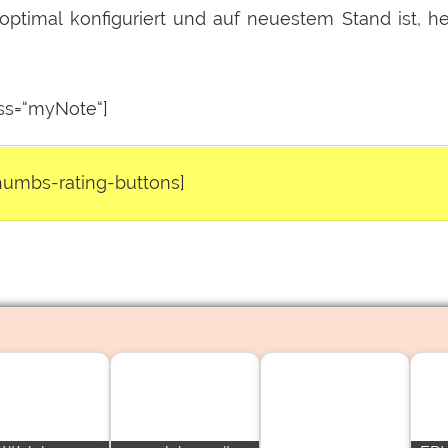
optimal konfiguriert und auf neuestem Stand ist, h
ass=“myNote“]
thumbs-rating-buttons]