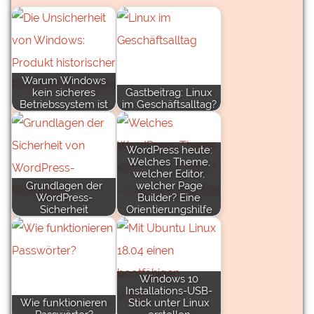
Warum Windows
kein sicheres
Gastbeitrag: Linux
Betriebssystem ist
im Geschäftsalltag?
WordPress heute:
Welches Theme,
welcher Editor,
Grundlagen der
welcher Page
WordPress-
Builder? Eine
Sicherheit
Orientierungshilfe
Windows 10
Installations-USB-
Wie funktionieren
Stick unter Linux