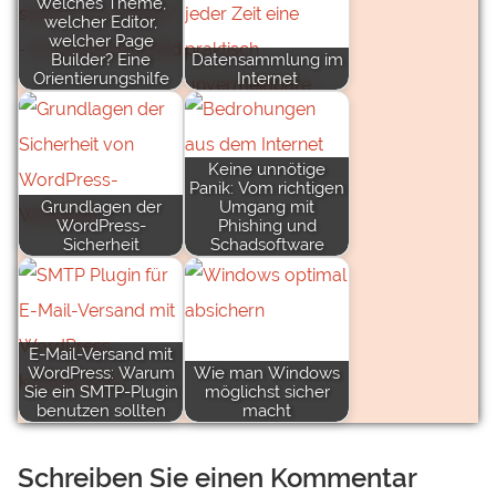
Welches Theme,
welcher Editor,
welcher Page
Builder? Eine
Datensammlung im
Orientierungshilfe
Internet
Keine unnötige
Panik: Vom richtigen
Grundlagen der
Umgang mit
WordPress-
Phishing und
Sicherheit
Schadsoftware
E-Mail-Versand mit
WordPress: Warum
Wie man Windows
Sie ein SMTP-Plugin
möglichst sicher
benutzen sollten
macht
Schreiben Sie einen Kommentar