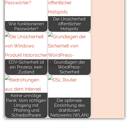
Die Unsicherheit
Wie funktionieren
öffentlicher
Passwörter?
Hotspots
EDV-Sicherheit ist
Grundlagen der
ein Prozess, kein
WordPress-
Zustand
Sicherheit
Keine unnötige
Panik: Vom richtigen
Die optimale
Umgang mit
Einrichtung des
Phishing und
drahtlosen
Schadsoftware
Netzwerks (WLAN)