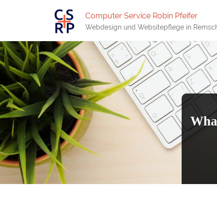
Computer Service Robin Pfeifer
Webdesign und Websitepflege in Remsc
What