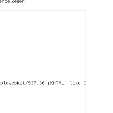
gende Zeilen:
pleWebKit/537.36 (KHTML, like Gecko) Chro