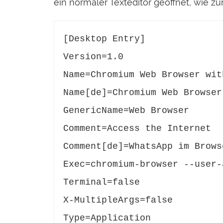
ein normaler Texteditor geöffnet, wie zu
[Desktop Entry]

Version=1.0 

Name=Chromium Web Browser wit
Name[de]=Chromium Web Browser
GenericName=Web Browser 

Comment=Access the Internet 

Comment[de]=WhatsApp im Brows
Exec=chromium-browser --user-
Terminal=false 

X-MultipleArgs=false 

Type=Application 
