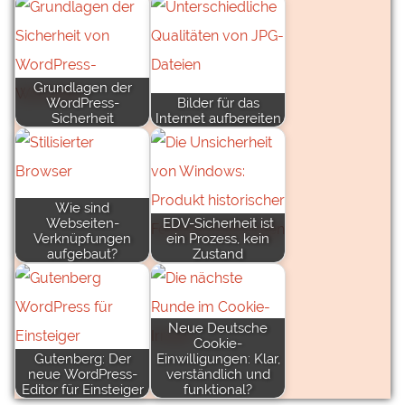
Grundlagen der
WordPress-
Bilder für das
Sicherheit
Internet aufbereiten
Wie sind
Webseiten-
EDV-Sicherheit ist
Verknüpfungen
ein Prozess, kein
aufgebaut?
Zustand
Neue Deutsche
Cookie-
Gutenberg: Der
Einwilligungen: Klar,
neue WordPress-
verständlich und
Editor für Einsteiger
funktional?