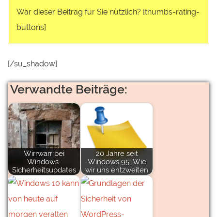
War dieser Beitrag für Sie nützlich? [thumbs-rating-
buttons]
[/su_shadow]
Verwandte Beiträge:
Wirrwarr bei
20 Jahre seit
Windows-
Windows 95: Wie
Sicherheitsupdates
wir uns entzweiten