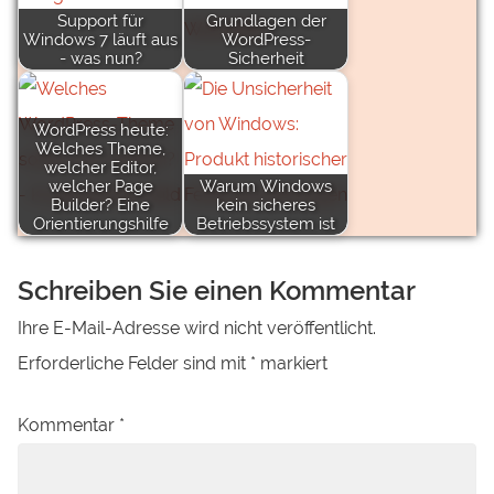
Support für
Grundlagen der
Windows 7 läuft aus
WordPress-
- was nun?
Sicherheit
WordPress heute:
Welches Theme,
welcher Editor,
welcher Page
Warum Windows
Builder? Eine
kein sicheres
Orientierungshilfe
Betriebssystem ist
Schreiben Sie einen Kommentar
Ihre E-Mail-Adresse wird nicht veröffentlicht.
Erforderliche Felder sind mit
*
markiert
Kommentar
*