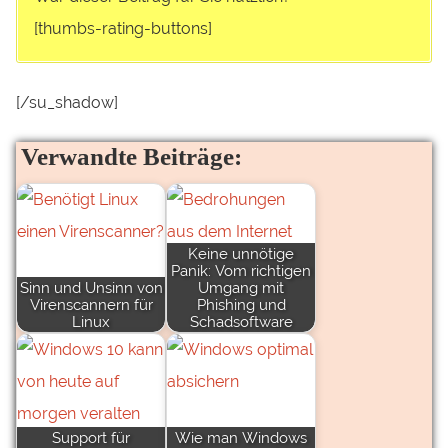
[thumbs-rating-buttons]
[/su_shadow]
Verwandte Beiträge:
Keine unnötige
Panik: Vom richtigen
Sinn und Unsinn von
Umgang mit
Virenscannern für
Phishing und
Linux
Schadsoftware
Support für
Wie man Windows