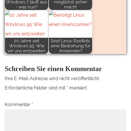
Windows 7 läuft aus
möglichst sicher
- was nun?
macht
20 Jahre seit
Sind Linux-Rootkits
Windows 95: Wie
eine Bedrohung für
wir uns entzweiten
Anwender?
Schreiben Sie einen Kommentar
Ihre E-Mail-Adresse wird nicht veröffentlicht.
Erforderliche Felder sind mit
*
markiert
Kommentar
*