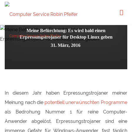
Grundlagen
IT Sicherheit
Linux
Meine Befürchtung: Es wird bald einen
Computer Service Robin Pfeifer
Erpressungstrojaner für Desktop Linux geben
Webdesign und Websitepflege in Remscheid
31. März, 2016
In diesem Jahr haben Erpressungstrojaner meiner
Meinung nach die
potentiell unerwünschten Programme
als Bedrohung Nummer 1 für reine Computer-
Anwender abgelöst. Erpressungstrojaner sind eine
immense Gefahr für Windows-Anwender, fast täglich