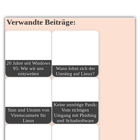
Verwandte Beiträge:
20 Jahre seit Windows
95: Wie wir uns
Wann lohnt sich der
entzweiten
Umstieg auf Linux?
Keine unnötige Panik:
Sinn und Unsinn von
Vom richtigen
Virenscannern für
Umgang mit Phishing
Linux
und Schadsoftware